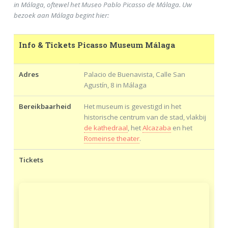
in Málaga, oftewel het Museo Pablo Picasso de Málaga. Uw
bezoek aan Málaga begint hier:
Info & Tickets Picasso Museum Málaga
Adres
Palacio de Buenavista, Calle San
Agustín, 8 in Málaga
Bereikbaarheid
Het museum is gevestigd in het
historische centrum van de stad, vlakbij
de kathedraal
, het
Alcazaba
en het
Romeinse theater
.
Tickets