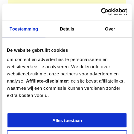
Website
museopicassomalaga.org
Bijzonderheden
Zondags is Picasso's museum de
laatste twee uur gratis te bezoeken
Toestemming
Details
Over
Museo Picasso de Malaga
De website gebruikt cookies
Het
Picasso museum
(Officieel '
Museo Picasso
') van Málaga is
om content en advertenties te personaliseren en
sinds 2003 gehuisvest in 16e eeuwse Palacio de Buenavista,
websiteverkeer te analyseren. We delen info over
een voormalig familiepaleis. Het museum ligt in het historische
websitegebruik met onze partners voor adverteren en
centrum en Joodse wijk van Málaga in de buurt van het
analyse.
Affiliate-disclaimer
: de site bevat affiliatelinks,
geboortehuis van Pablo Picasso
. In 1997 verkreeg de
waarmee wij een commissie kunnen verdienen zonder
Andalusische regering het paleis met als doel de werken van
Pablo Picasso tentoon te gaan stellen in zijn geboortestad. De
extra kosten voor u.
familie en dus erfgenamen van Picasso gaven destijds
toestemming om hun familiebezit voor 50 jaar in dit museum
tentoon te stellen.
Alles toestaan
Museo Picasso de Málaga