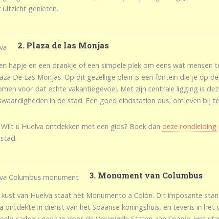
 uitzicht genieten.
2. Plaza de las Monjas
en hapje en een drankje of een simpele plek om eens wat mensen te 
aza De Las Monjas. Op dit gezellige plein is een fontein die je op 
men voor dat echte vakantiegevoel. Met zijn centrale ligging is dez
swaardigheden in de stad. Een goed eindstation dus, om even bij te
: Wilt u Huelva ontdekken met een gids? Boek dan
deze rondleiding
 stad.
3. Monument van Columbus
 kust van Huelva staat het Monumento a Colón. Dit imposante stand
a ontdekte in dienst van het Spaanse koningshuis, en tevens in het 
eeld cadeau gedaan door de Verenigde Staten aan Spanje. Het standb