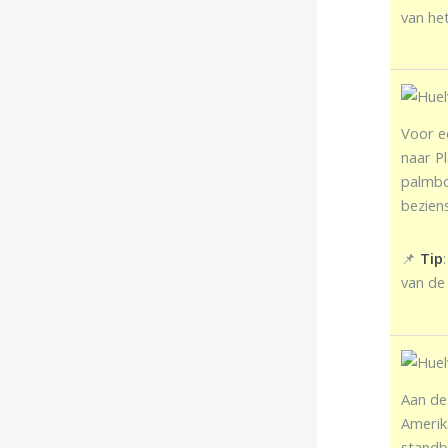
van het
Voor e
naar Pl
palmbo
bezien
📌
Tip
van de
Aan de
Amerik
standb