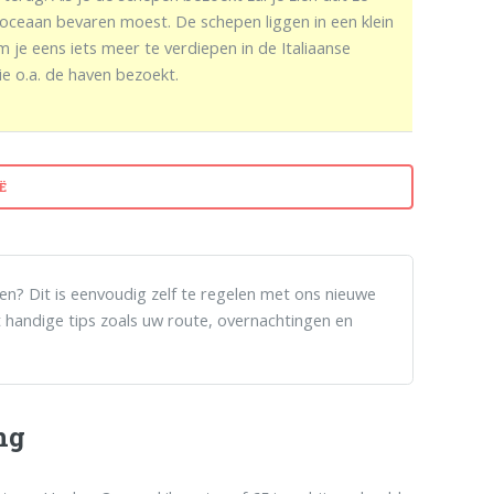
oceaan bevaren moest. De schepen liggen in een klein
je eens iets meer te verdiepen in de Italiaanse
e o.a. de haven bezoekt.
Ë
len? Dit is eenvoudig zelf te regelen met ons nieuwe
 handige tips zoals uw route, overnachtingen en
ng