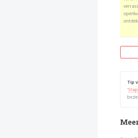
verras
openlu
ontdekk
Tip 
'
Stap
bezi
Meer