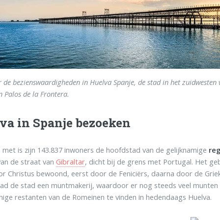
r de bezienswaardigheden in Huelva Spanje, de stad in het zuidwesten va
 Palos de la Frontera.
va in Spanje bezoeken
s met is zijn 143.837 inwoners de hoofdstad van de gelijknamige
reg
an de straat van
Gibraltar
, dicht bij de grens met Portugal. Het ge
r Christus bewoond, eerst door de Feniciërs, daarna door de Grie
had de stad een muntmakerij, waardoor er nog steeds veel munten
nige restanten van de Romeinen te vinden in hedendaags Huelva.