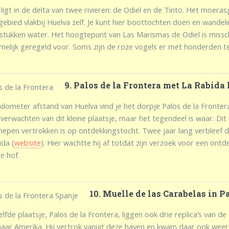
ligt in de delta van twee rivieren: de Odiel en de Tinto. Het moeras
gebied vlakbij Huelva zelf. Je kunt hier boottochten doen en wandel
stukken water. Het hoogtepunt van Las Marismas de Odiel is missch
melijk geregeld voor. Soms zijn de roze vogels er met honderden teg
9. Palos de la Frontera met La Rabida 
ilometer afstand van Huelva vind je het dorpje Palos de la Frontera
 verwachten van dit kleine plaatsje, maar het tegendeel is waar. Dit
hepen vertrokken is op ontdekkingstocht. Twee jaar lang verbleef de
ida (
website
). Hier wachtte hij af totdat zijn verzoek voor een on
e hof.
10. Muelle de las Carabelas in P
elfde plaatsje, Palos de la Frontera, liggen ook drie replica’s van 
naar Amerika. Hij vertrok vanuit deze haven en kwam daar ook weer t