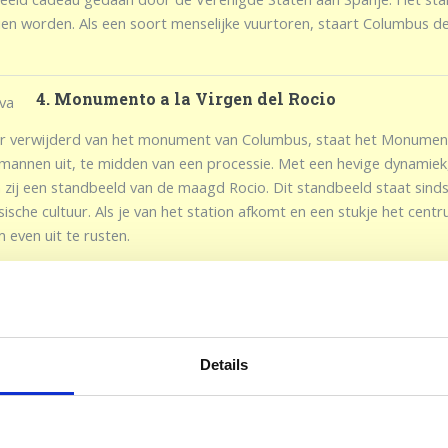
ien worden. Als een soort menselijke vuurtoren, staart Columbus de
4. Monumento a la Virgen del Rocio
er verwijderd van het monument van Columbus, staat het Monument
 mannen uit, te midden van een processie. Met een hevige dynami
 zij een standbeeld van de maagd Rocio. Dit standbeeld staat sinds 
ische cultuur. Als je van het station afkomt en een stukje het cent
 even uit te rusten.
5. Santuario de Nuestra Señora 
tuario de Nuestra Señora de La Cinta is een kleinschalig klooster da
Details
te bewandelen, maar natuurlijk ook met de auto te overbruggen, die
r heeft een kleine kapel, die de moeite waard is om even binnen te 
t voor het uitrusten na de mogelijke wandeling naar het klooster to
s
elva zelf heen kijken.