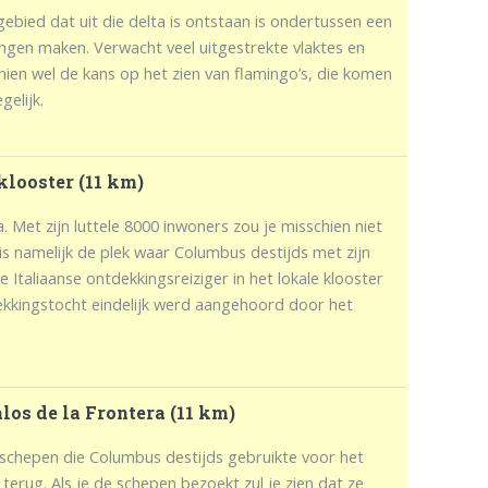
gebied dat uit die delta is ontstaan is ondertussen een
ingen maken. Verwacht veel uitgestrekte vlaktes en
ien wel de kans op het zien van flamingo’s, die komen
elijk.
klooster (11 km)
. Met zijn luttele 8000 inwoners zou je misschien niet
 is namelijk de plek waar Columbus destijds met zijn
 Italiaanse ontdekkingsreiziger in het lokale klooster
tdekkingstocht eindelijk werd aangehoord door het
alos de la Frontera (11 km)
de schepen die Columbus destijds gebruikte voor het
erug. Als je de schepen bezoekt zul je zien dat ze