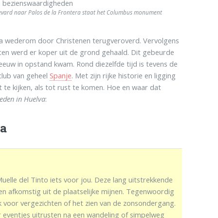
levard naar Palos de la Frontera staat het Columbus monument
na wederom door Christenen terugveroverd. Vervolgens
en werd er koper uit de grond gehaald. Dit gebeurde
 eeuw in opstand kwam. Rond diezelfde tijd is tevens de
lclub van geheel
Spanje
. Met zijn rijke historie en ligging
 te kijken, als tot rust te komen. Hoe en waar dat
eden in Huelva
:
va
uelle del Tinto iets voor jou. Deze lang uitstrekkende
en afkomstig uit de plaatselijke mijnen. Tegenwoordig
ek voor vergezichten of het zien van de zonsondergang.
er eventjes uitrusten na een wandeling of simpelweg