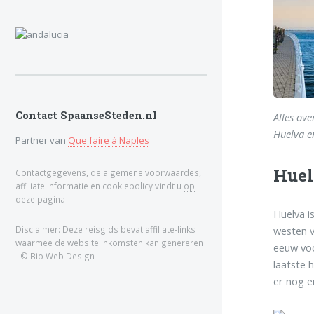
Contact SpaanseSteden.nl
Alles ove
Huelva en
Partner van
Que faire à Naples
Huel
Contactgegevens, de algemene voorwaardes,
affiliate informatie en cookiepolicy vindt u
op
deze pagina
Huelva i
westen v
Disclaimer: Deze reisgids bevat affiliate-links
waarmee de website inkomsten kan genereren
eeuw voo
- © Bio Web Design
laatste 
er nog e