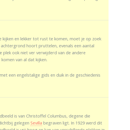
kijken en lekker tot rust te komen, moet je op zoek
de achtergrond hoort pruttelen, evenals een aantal
e plek ook niet ver verwijderd van de andere
 komen van al dat kijken.
met een engelstalige gids en duik in de geschiedenis
beeld is van Christoffel Columbus, degene die
dichtbij gelegen
Sevilla
begraven ligt. In 1929 werd dit
eeld is vrij hoog en kan van verschillende plekken in