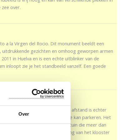
 zee over.
o a la Virgen del Rocio. Dit monument beeldt een
ek, uitdrukkende gezichten en omhoog geworpen armen
2011 in Huelva en is een echte uitblinker van de
rum inloopt zie je het standbeeld vanzelf. Een goede
de la Cinta
t net ietsje buiten Huelva ligt. De afstand is echter
Over
 je vervolgens gratis en ter plekke kan parkeren. Het
lopen. Daarbij is er een prachtige tuin die meer dan
e. Ook kun je vanuit de hoge ligging van het klooster