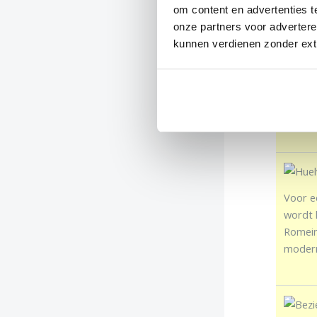
om content en advertenties t
onze partners voor adverter
kunnen verdienen zonder ext
Tegeno
Hotel 
rust in
Voor e
wordt h
Romein
modern