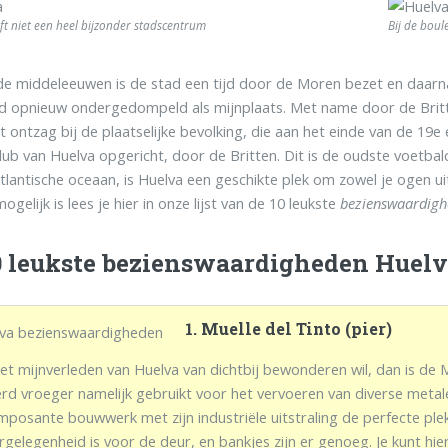
ft niet een heel bijzonder stadscentrum
Bij de bou
de middeleeuwen is de stad een tijd door de Moren bezet en daar
ad opnieuw ondergedompeld als mijnplaats. Met name door de Britt
t ontzag bij de plaatselijke bevolking, die aan het einde van de 19e
lub van Huelva opgericht, door de Britten. Dit is de oudste voetba
tlantische oceaan, is Huelva een geschikte plek om zowel je ogen uit
ogelijk is lees je hier in onze lijst van de 10 leukste
bezienswaardigh
0 leukste bezienswaardigheden Huel
1. Muelle del Tinto (pier)
het mijnverleden van Huelva van dichtbij bewonderen wil, dan is de M
erd vroeger namelijk gebruikt voor het vervoeren van diverse metal
 imposante bouwwerk met zijn industriële uitstraling de perfecte pl
rgelegenheid is voor de deur, en bankjes zijn er genoeg. Je kunt hi