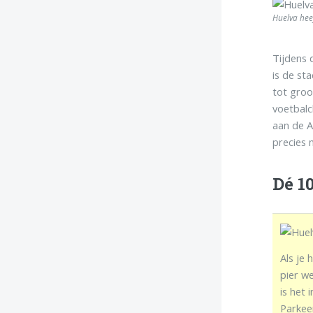
Huelva hee
Tijdens 
is de st
tot groo
voetbalc
aan de A
precies m
Dé 1
Als je 
pier w
is het
Parkee