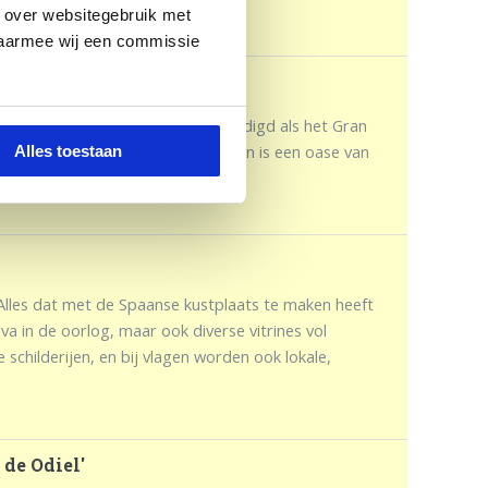
o over websitegebruik met
, waarmee wij een commissie
lumbus Huis' werd in 1883 ingehuldigd als het Gran
 te vieren. De mooi verzorgde tuin is een oase van
Alles toestaan
en kunstwerk op zichzelf.
 Alles dat met de Spaanse kustplaats te maken heeft
va in de oorlog, maar ook diverse vitrines vol
schilderijen, en bij vlagen worden ook lokale,
de Odiel'