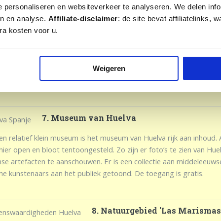
e personaliseren en websiteverkeer te analyseren. We delen inf
en en analyse.
Affiliate-disclaimer
: de site bevat affiliatelinks
ra kosten voor u.
6. Casa Colon
ver het Monumento a la Virgen del Rocio is het Casa Colon. Dit 'Co
Colón om de 400e verjaardag van de ontdekking van Amerika in 1892
Weigeren
 de normaliter snikhete stad van Huelva. Daarbij is de fontein ook e
7. Museum van Huelva
en relatief klein museum is het museum van Huelva rijk aan inhoud.
ier open en bloot tentoongesteld. Zo zijn er foto’s te zien van Huel
se artefacten te aanschouwen. Er is een collectie aan middeleeuwse 
e kunstenaars aan het publiek getoond. De toegang is gratis.
8. Natuurgebied 'Las Marismas 