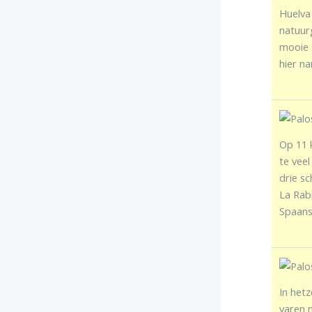
Huelva 
natuur
mooie 
hier na
Op 11 k
te veel
drie sc
La Rab
Spaans
In hetz
varen 