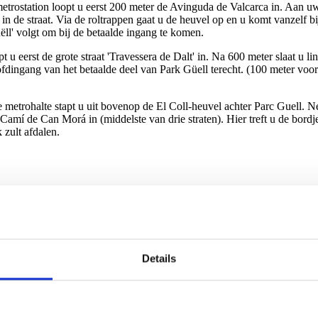
 metrostation loopt u eerst 200 meter de Avinguda de Valcarca in. Aan uw 
 in de straat. Via de roltrappen gaat u de heuvel op en u komt vanzelf b
ëll' volgt om bij de betaalde ingang te komen.
 u eerst de grote straat 'Travessera de Dalt' in. Na 600 meter slaat u lin
fdingang van het betaalde deel van Park Güell terecht. (100 meter voo
ze metrohalte stapt u uit bovenop de El Coll-heuvel achter Parc Guell. 
Camí de Can Morá in (middelste van drie straten). Hier treft u de bordje
 zult afdalen.
Details
s