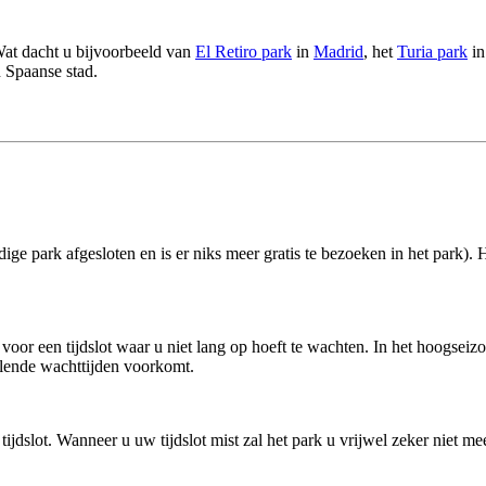
at dacht u bijvoorbeeld van
El Retiro park
in
Madrid
, het
Turia park
i
 Spaanse stad.
ledige park afgesloten en is er niks meer gratis te bezoeken in het park)
voor een tijdslot waar u niet lang op hoeft te wachten. In het hoogseizo
lende wachttijden voorkomt.
tijdslot. Wanneer u uw tijdslot mist zal het park u vrijwel zeker niet me