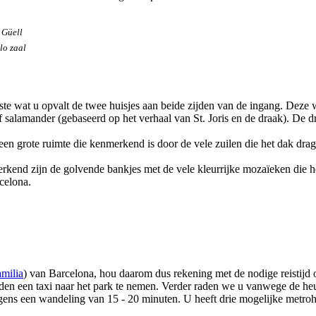
 Güell
lo zaal
rste wat u opvalt de twee huisjes aan beide zijden van de ingang. Deze 
 salamander (gebaseerd op het verhaal van St. Joris en de draak). De 
 een grote ruimte die kenmerkend is door de vele zuilen die het dak dr
rkend zijn de golvende bankjes met de vele kleurrijke mozaïeken die het
celona.
milia
) van Barcelona, hou daarom dus rekening met de nodige reistijd 
te raden een taxi naar het park te nemen. Verder raden we u vanwege de h
ens een wandeling van 15 - 20 minuten. U heeft drie mogelijke metroha