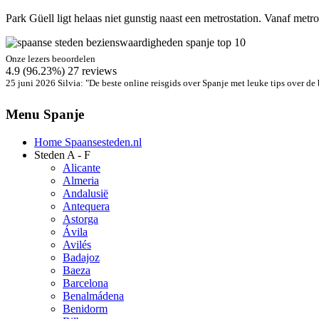
Park Güell ligt helaas niet gunstig naast een metrostation. Vanaf met
Onze lezers beoordelen
4.9
(96.23%)
27
reviews
25 juni 2026
Silvia
: "
De beste online reisgids over Spanje met leuke tips over de
Menu Spanje
Home Spaansesteden.nl
Steden A - F
Alicante
Almeria
Andalusië
Antequera
Astorga
Ávila
Avilés
Badajoz
Baeza
Barcelona
Benalmádena
Benidorm