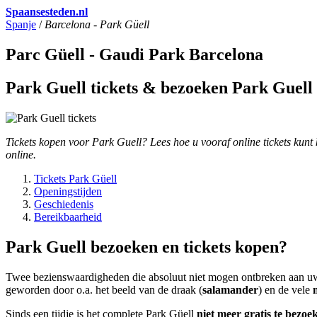
Spaansesteden.nl
Spanje
/
Barcelona - Park Güell
Parc Güell - Gaudi Park Barcelona
Park Guell tickets & bezoeken Park Guell
Tickets kopen voor Park Guell? Lees hoe u vooraf online tickets kun
online.
Tickets Park Güell
Openingstijden
Geschiedenis
Bereikbaarheid
Park Guell bezoeken en tickets kopen?
Twee bezienswaardigheden die absoluut niet mogen ontbreken aan uw
geworden door o.a. het beeld van de draak (
salamander
) en de vele
Sinds een tijdje is het complete Park Güell
niet meer gratis te bezoe