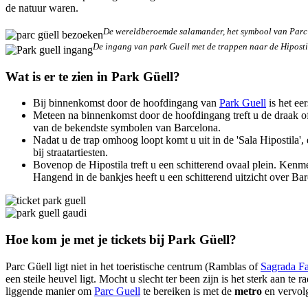
de natuur waren.
De wereldberoemde salamander, het symbool van Parc
De ingang van park Guell met de trappen naar de Hiposti
Wat is er te zien in Park Güell?
Bij binnenkomst door de hoofdingang van
Park Guell
is het ee
Meteen na binnenkomst door de hoofdingang treft u de draak of
van de bekendste symbolen van Barcelona.
Nadat u de trap omhoog loopt komt u uit in de 'Sala Hipostila',
bij straatartiesten.
Bovenop de Hipostila treft u een schitterend ovaal plein. Kenme
Hangend in de bankjes heeft u een schitterend uitzicht over Bar
Hoe kom je met je tickets bij Park Güell?
Parc Güell ligt niet in het toeristische centrum (Ramblas of
Sagrada Fa
een steile heuvel ligt. Mocht u slecht ter been zijn is het sterk aan 
liggende manier om
Parc Guell
te bereiken is met de
metro
en vervolg