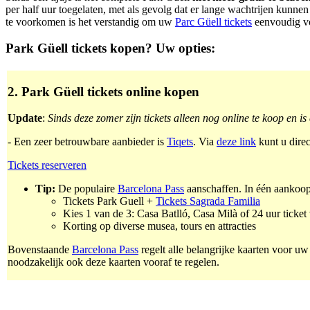
per half uur toegelaten, met als gevolg dat er lange wachtrijen kunnen
te voorkomen is het verstandig om uw
Parc Güell tickets
eenvoudig vo
Park Güell tickets kopen? Uw opties:
2. Park Güell tickets online kopen
Update
:
Sinds deze zomer zijn tickets alleen nog online te koop en i
- Een zeer betrouwbare aanbieder is
Tiqets
. Via
deze link
kunt u direc
Tickets reserveren
Tip:
De populaire
Barcelona Pass
aanschaffen. In één aankoop 
Tickets Park Guell +
Tickets Sagrada Familia
Kies 1 van de 3: Casa Batlló, Casa Milà of 24 uur tick
Korting op diverse musea, tours en attracties
Bovenstaande
Barcelona Pass
regelt alle belangrijke kaarten voor u
noodzakelijk ook deze kaarten vooraf te regelen.