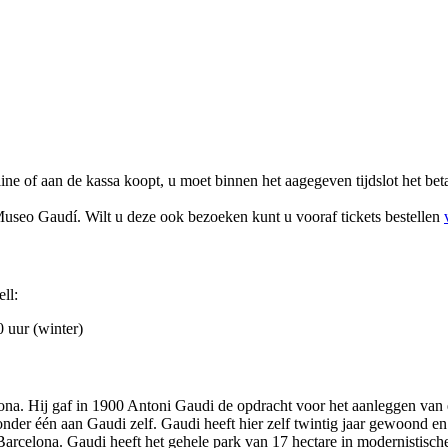
ne of aan de kassa koopt, u moet binnen het aagegeven tijdslot het beta
 Museo Gaudí. Wilt u deze ook bezoeken kunt u vooraf tickets bestellen
ll:
 uur (winter)
elona. Hij gaf in 1900 Antoni Gaudi de opdracht voor het aanleggen van 
aronder één aan Gaudi zelf. Gaudi heeft hier zelf twintig jaar gewoond 
celona. Gaudi heeft het gehele park van 17 hectare in modernistische s